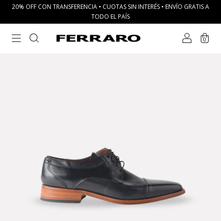
20% OFF CON TRANSFERENCIA • CUOTAS SIN INTERÉS • ENVÍO GRATIS A
TODO EL PAÍS
0