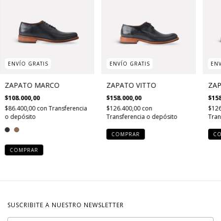
ENVÍO GRATIS
ENVÍO GRATIS
ENV
ZAPATO MARCO
ZAPATO VITTO
ZA
$108.000,00
$158.000,00
$158
$86.400,00
con
Transferencia
$126.400,00
con
$126
o depósito
Transferencia o depósito
Tran
COMPRAR
C
COMPRAR
SUSCRIBITE A NUESTRO NEWSLETTER