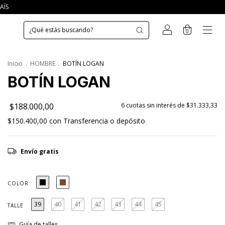
AÍS
0
Inicio
.
HOMBRE
.
BOTÍN LOGAN
BOTÍN LOGAN
$188.000,00
6
cuotas sin interés de
$31.333,33
$150.400,00
con
Transferencia o depósito
Envío gratis
COLOR
39
40
41
42
43
44
45
TALLE
Guía de talles