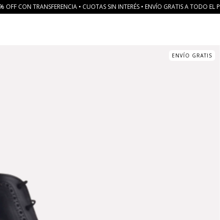
% OFF CON TRANSFERENCIA • CUOTAS SIN INTERÉS • ENVÍO GRATIS A TODO EL P
ENVÍO GRATIS