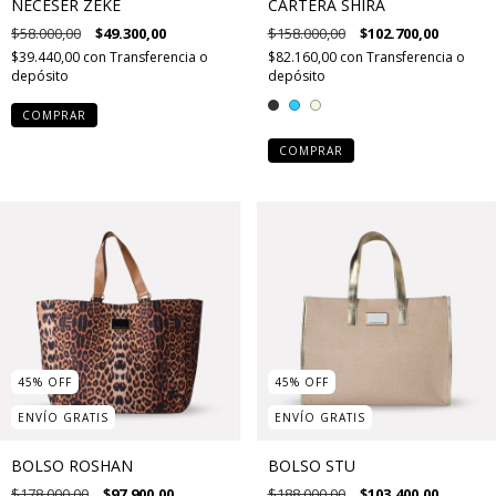
NECESER ZEKE
CARTERA SHIRA
$58.000,00
$49.300,00
$158.000,00
$102.700,00
$39.440,00
con
Transferencia o
$82.160,00
con
Transferencia o
depósito
depósito
COMPRAR
COMPRAR
45
%
OFF
45
%
OFF
ENVÍO GRATIS
ENVÍO GRATIS
BOLSO ROSHAN
BOLSO STU
$178.000,00
$97.900,00
$188.000,00
$103.400,00