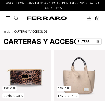
20% OFF CON TRANSFERENCIA • CUOTAS SIN INTERÉS • ENVÍO GRATIS A
TODO EL PAÍS
0
Inicio
.
CARTERAS Y ACCESORIOS
CARTERAS Y ACCESORIOS
FILTRAR
15
%
OFF
35
%
OFF
ENVÍO GRATIS
ENVÍO GRATIS