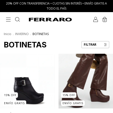
20% OFF CON TRANSFERENCIA • CUOTAS SIN INTERÉS • ENVÍO GRATIS A
TODO EL PAÍS
0
Inicio
.
INVIERNO
.
BOTINETAS
BOTINETAS
FILTRAR
15
%
OFF
15
%
OFF
ENVÍO GRATIS
ENVÍO GRATIS