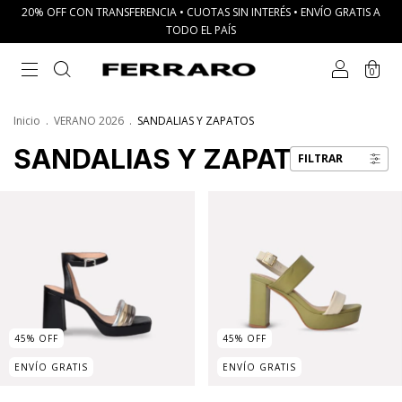
20% OFF CON TRANSFERENCIA • CUOTAS SIN INTERÉS • ENVÍO GRATIS A
TODO EL PAÍS
0
Inicio
.
VERANO 2026
.
SANDALIAS Y ZAPATOS
SANDALIAS Y ZAPATOS
FILTRAR
45
%
OFF
45
%
OFF
ENVÍO GRATIS
ENVÍO GRATIS