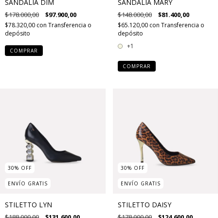
SANDALIA DIM
SANDALIA MARY
$178.000,00
$97.900,00
$148.000,00
$81.400,00
$78.320,00
con
Transferencia o
$65.120,00
con
Transferencia o
depósito
depósito
+1
COMPRAR
COMPRAR
30
%
OFF
30
%
OFF
ENVÍO GRATIS
ENVÍO GRATIS
STILETTO LYN
STILETTO DAISY
$188.000,00
$131.600,00
$178.000,00
$124.600,00