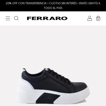
20% OFF CON TRANSFERENCIA • CUOTAS SIN INTERÉS • ENVÍO GRATIS A
TODO EL PAÍS
0