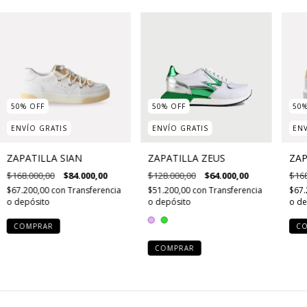
50
%
OFF
50
%
OFF
50
ENVÍO GRATIS
ENVÍO GRATIS
ENV
ZAPATILLA SIAN
ZAPATILLA ZEUS
ZAP
$168.000,00
$84.000,00
$128.000,00
$64.000,00
$168
$67.200,00
con
Transferencia
$51.200,00
con
Transferencia
$67.
o depósito
o depósito
o de
COMPRAR
C
COMPRAR