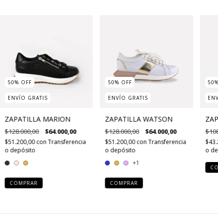
50
%
OFF
50
%
OFF
50
ENVÍO GRATIS
ENVÍO GRATIS
ENV
ZAPATILLA MARION
ZAPATILLA WATSON
ZAP
$128.000,00
$64.000,00
$128.000,00
$64.000,00
$108
$51.200,00
con
Transferencia
$51.200,00
con
Transferencia
$43.
o depósito
o depósito
o de
+1
C
COMPRAR
COMPRAR