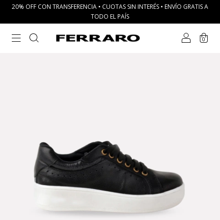
20% OFF CON TRANSFERENCIA • CUOTAS SIN INTERÉS • ENVÍO GRATIS A
TODO EL PAÍS
0