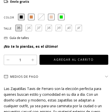
Envío gratis
COLOR
35
36
37
38
39
40
41
TALLE
Guía de talles
¡No te lo pierdas, es el último!
MEDIOS DE PAGO
Las Zapatillas Tavis de Ferraro son la elección perfecta para
quienes buscan estilo y comodidad en su día a día. Con un
diseño urbano y moderno, estas zapatillas se adaptan a
cualquier outfit, ya sea para una caminata por la ciudad o un
encuentro casual con amigos. Su material exterior de cuero