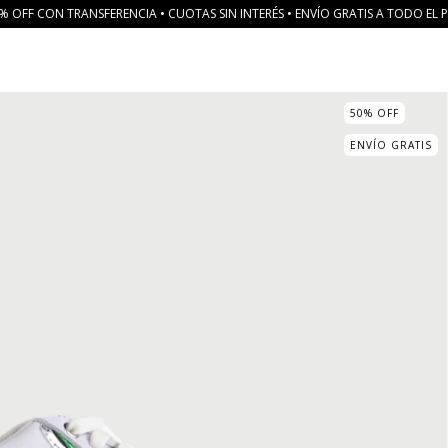
% OFF CON TRANSFERENCIA • CUOTAS SIN INTERÉS • ENVÍO GRATIS A TODO EL P
50
%
OFF
ENVÍO GRATIS