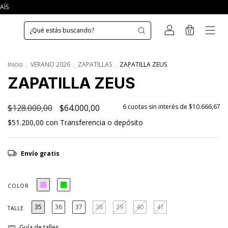
AÍS
0
Inicio
.
VERANO 2026
.
ZAPATILLAS
.
ZAPATILLA ZEUS
ZAPATILLA ZEUS
$128.000,00
$64.000,00
6
cuotas sin interés de
$10.666,67
$51.200,00
con
Transferencia o depósito
Envío gratis
COLOR
35
36
37
38
39
40
41
TALLE
Guía de talles