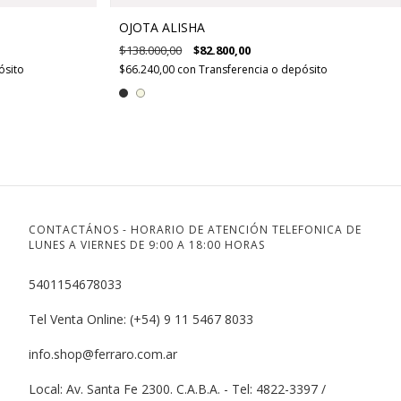
OJOTA ALISHA
$138.000,00
$82.800,00
ósito
$66.240,00
con
Transferencia o depósito
CONTACTÁNOS - HORARIO DE ATENCIÓN TELEFONICA DE
LUNES A VIERNES DE 9:00 A 18:00 HORAS
5401154678033
Tel Venta Online: (+54) 9 11 5467 8033
info.shop@ferraro.com.ar
Local: Av. Santa Fe 2300. C.A.B.A. - Tel: 4822-3397 /