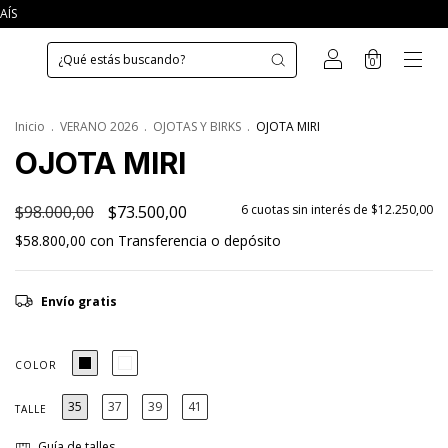
AÍS
0
Inicio
.
VERANO 2026
.
OJOTAS Y BIRKS
.
OJOTA MIRI
OJOTA MIRI
$98.000,00
$73.500,00
6
cuotas sin interés de
$12.250,00
$58.800,00
con
Transferencia o depósito
Envío gratis
COLOR
35
37
39
41
TALLE
Guía de talles