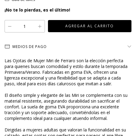
¡No te lo pierdas, es el último!
MEDIOS DE PAGO
Las Ojotas de Mujer Miri de Ferraro son la elección perfecta
para quienes buscan comodidad y estilo durante la temporada
Primavera/Verano. Fabricadas en goma EVA, ofrecen una
ligereza excepcional y una flexibilidad que se adapta a cada
paso, ideal para esos días calurosos que invitan a salir.
El diseño simple y elegante de las Miri se complementa con su
material resistente, asegurando durabilidad sin sacrificar el
confort. La suela de goma EVA proporciona una excelente
tracción y un soporte adecuado, convirtiéndolas en el
complemento ideal para cualquier atuendo informal.
Dirigidas a mujeres adultas que valoran la funcionalidad en su
calzado, estas ojotas son perfectas para paseos al aire libre,