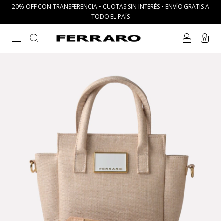
20% OFF CON TRANSFERENCIA • CUOTAS SIN INTERÉS • ENVÍO GRATIS A
TODO EL PAÍS
0