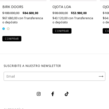
BIRK DOORS
OJOTA LOA
OJO
$188.000,00
$84.600,00
$98.000,00
$53.900,00
$108
$67.680,00
con
Transferencia
$43.120,00
con
Transferencia
$64.
o depósito
o depósito
o de
COMPRAR
C
COMPRAR
SUSCRIBITE A NUESTRO NEWSLETTER