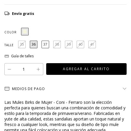
Envío gratis
COLOR
35
36
37
38
39
40
41
TALLE
Guía de talles
MEDIOS DE PAGO
Las Mules Birks de Mujer - Coni - Ferraro son la elección
perfecta para quienes buscan una combinación de comodidad y
estilo para la temporada de primavera/verano. Fabricadas en
yute de alta calidad, estas sandalias aportan un toque natural y
fresco a cualquier look, mientras que su diseño de tipo mule
permite una fácil colocación y una sujeción adecuada.