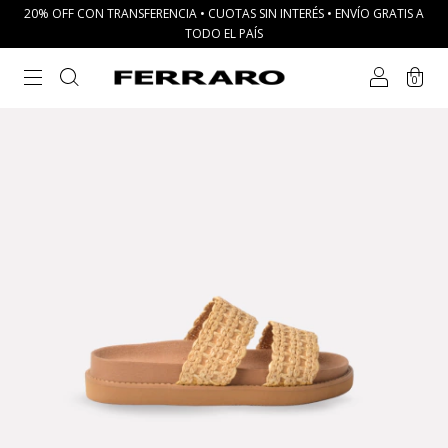
20% OFF CON TRANSFERENCIA • CUOTAS SIN INTERÉS • ENVÍO GRATIS A
TODO EL PAÍS
0