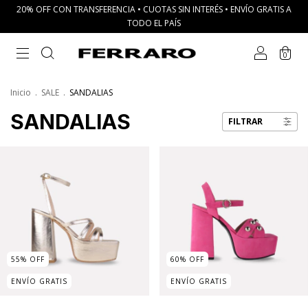
20% OFF CON TRANSFERENCIA • CUOTAS SIN INTERÉS • ENVÍO GRATIS A
TODO EL PAÍS
0
Inicio
.
SALE
.
SANDALIAS
SANDALIAS
FILTRAR
55
%
OFF
60
%
OFF
ENVÍO GRATIS
ENVÍO GRATIS