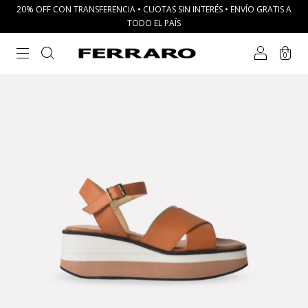
20% OFF CON TRANSFERENCIA • CUOTAS SIN INTERÉS • ENVÍO GRATIS A
TODO EL PAÍS
0