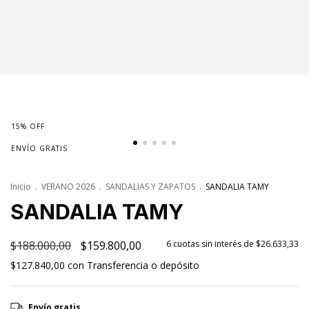
15
%
OFF
ENVÍO GRATIS
Inicio
.
VERANO 2026
.
SANDALIAS Y ZAPATOS
.
SANDALIA TAMY
SANDALIA TAMY
$188.000,00
$159.800,00
6
cuotas sin interés de
$26.633,33
$127.840,00
con
Transferencia o depósito
Envío gratis