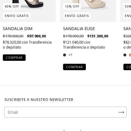
45
%
OFF
15
%
OFF
55
ENVÍO GRATIS
ENVÍO GRATIS
ENV
SANDALIA DIM
SANDALIA EUGE
SAN
$178.000,00
$97.900,00
$178.000,00
$151.300,00
$228
$78.320,00
con
Transferencia
$121.040,00
con
$82.
o depósito
Transferencia o depósito
o de
+1
COMPRAR
COMPRAR
C
SUSCRIBITE A NUESTRO NEWSLETTER